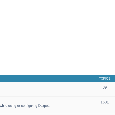
TOPICS
39
1631
hile using or configuring Dexpot.