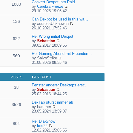
e
Convert Dexpot into Paid
1080
w
l
by
CerebralFreeze
t
a
V
29.10.2025 19:05:42
h
t
i
e
e
e
Can Dexpot be used in this wa…
136
l
s
w
by
addressUnknownn
a
t
V
t
26.10.2021 17:52:46
t
p
i
h
e
o
e
Re: Wrong initial Dexpot
e
622
s
s
w
by
Sebastian
l
t
V
t
t
09.02.2017 18:09:55
a
p
i
h
t
o
e
Re: Gaming-Abend mit Freunden…
e
e
560
s
w
by
SalvoStrike
l
s
V
t
t
01.08.2026 08:35:46
a
t
i
h
t
p
e
e
e
o
w
l
s
s
POSTS
LAST POST
t
a
t
t
h
t
Fenster anderer Desktops ersc…
p
38
e
e
by
Sebastian
o
l
V
s
25.02.2016 18:44:25
s
a
i
t
t
t
e
DexTab stürzt immer ab
p
3526
e
w
by
hammer
o
V
s
t
23.05.2024 13:59:07
s
i
t
h
t
e
p
e
Re: Dia-Show
804
w
o
l
by
kris22
t
s
a
V
12.02.2021 15:05:55
h
t