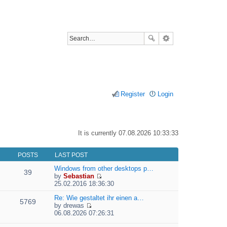
Register
Login
It is currently 07.08.2026 10:33:33
POSTS
LAST POST
Windows from other desktops p…
39
by
Sebastian
V
25.02.2016 18:36:30
i
e
Re: Wie gestaltet ihr einen a…
5769
w
by
drewas
V
t
06.08.2026 07:26:31
i
h
e