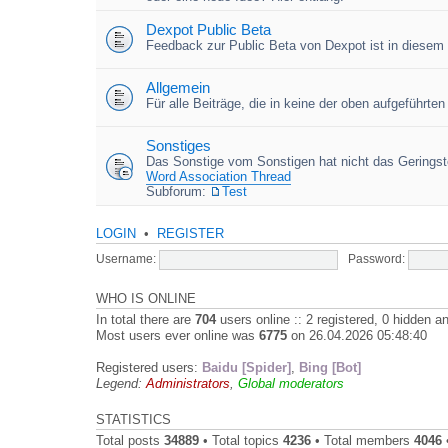
Dexpot Public Beta
Feedback zur Public Beta von Dexpot ist in diesem
Allgemein
Für alle Beiträge, die in keine der oben aufgeführt
Sonstiges
Das Sonstige vom Sonstigen hat nicht das Geringste
Word Association Thread
Subforum:
Test
LOGIN
•
REGISTER
Username:
Password:
WHO IS ONLINE
In total there are
704
users online :: 2 registered, 0 hidden 
Most users ever online was
6775
on 26.04.2026 05:48:40
Registered users:
Baidu [Spider]
,
Bing [Bot]
Legend:
Administrators
,
Global moderators
STATISTICS
Total posts
34889
• Total topics
4236
• Total members
4046