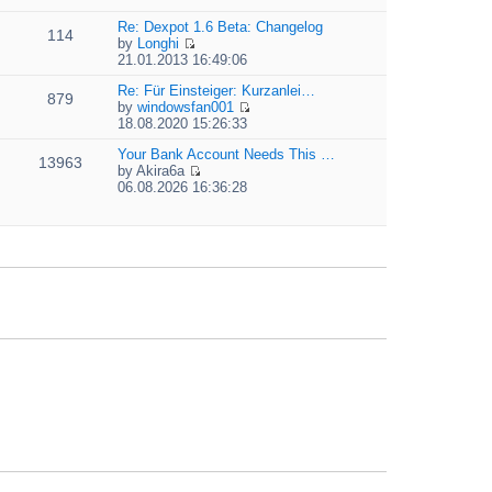
t
i
e
e
e
Re: Dexpot 1.6 Beta: Changelog
l
s
114
w
by
Longhi
a
t
t
V
21.01.2013 16:49:06
t
p
h
i
e
o
e
e
Re: Für Einsteiger: Kurzanlei…
s
879
s
l
w
by
windowsfan001
t
t
a
V
t
18.08.2020 15:26:33
p
t
i
h
o
e
e
Your Bank Account Needs This …
e
13963
s
s
w
by
Akira6a
l
t
t
V
t
06.08.2026 16:36:28
a
p
i
h
t
o
e
e
e
s
w
l
s
t
t
a
t
h
t
p
e
e
o
l
s
s
a
t
t
t
p
e
o
s
s
t
t
p
o
s
t