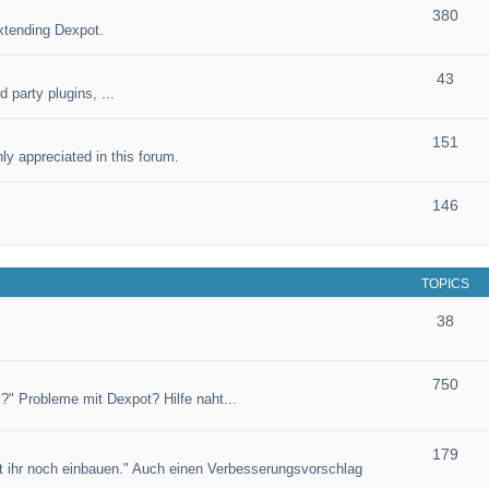
380
xtending Dexpot.
43
 party plugins, ...
151
ly appreciated in this forum.
146
TOPICS
38
750
?" Probleme mit Dexpot? Hilfe naht...
179
et ihr noch einbauen." Auch einen Verbesserungsvorschlag