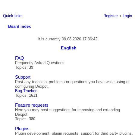
Quick links
Register
Login
Board index
ea
It is currently 09.08.2026 17:36:42
rc
English
h
FAQ
Frequently Asked Questions
Topics:
39
Support
Post any technical problems or questions you have while using or
configuring Dexpot.
Bug-Tracker
Topics:
1631
Feature requests
Here you may post suggestions for improving and extending
Dexpot.
Topics:
380
Plugins
Plugin development, plugin requests, support for third party plugins,