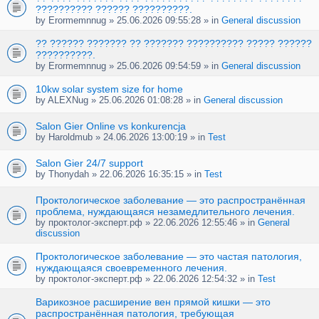
?????????? ?????? ??????????.
by
Erormemnnug
» 25.06.2026 09:55:28 » in
General discussion
?? ?????? ??????? ?? ??????? ?????????? ????? ??????
??????????.
by
Erormemnnug
» 25.06.2026 09:54:59 » in
General discussion
10kw solar system size for home
by
ALEXNug
» 25.06.2026 01:08:28 » in
General discussion
Salon Gier Online vs konkurencja
by
Haroldmub
» 24.06.2026 13:00:19 » in
Test
Salon Gier 24/7 support
by
Thonydah
» 22.06.2026 16:35:15 » in
Test
Проктологическое заболевание — это распространённая
проблема, нуждающаяся незамедлительного лечения.
by
проктолог-эксперт.рф
» 22.06.2026 12:55:46 » in
General
discussion
Проктологическое заболевание — это частая патология,
нуждающаяся своевременного лечения.
by
проктолог-эксперт.рф
» 22.06.2026 12:54:32 » in
Test
Варикозное расширение вен прямой кишки — это
распространённая патология, требующая