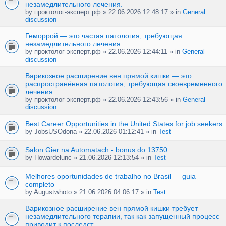
незамедлительного лечения.
by
проктолог-эксперт.рф
» 22.06.2026 12:48:17 » in
General
discussion
Геморрой — это частая патология, требующая
незамедлительного лечения.
by
проктолог-эксперт.рф
» 22.06.2026 12:44:11 » in
General
discussion
Варикозное расширение вен прямой кишки — это
распространённая патология, требующая своевременного
лечения.
by
проктолог-эксперт.рф
» 22.06.2026 12:43:56 » in
General
discussion
Best Career Opportunities in the United States for job seekers
by
JobsUSOdona
» 22.06.2026 01:12:41 » in
Test
Salon Gier na Automatach - bonus do 13750
by
Howardelunc
» 21.06.2026 12:13:54 » in
Test
Melhores oportunidades de trabalho no Brasil — guia
completo
by
Augustwhoto
» 21.06.2026 04:06:17 » in
Test
Варикозное расширение вен прямой кишки требует
незамедлительного терапии, так как запущенный процесс
приводит к последст