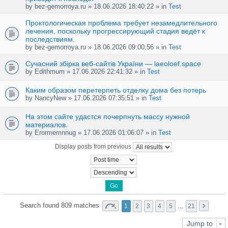
by
bez-gemorroya.ru
» 18.06.2026 18:40:22 » in
Test
Проктологическая проблема требует незамедлительного
лечения, поскольку прогрессирующий стадия ведёт к
последствиям.
by
bez-gemorroya.ru
» 18.06.2026 09:00:56 » in
Test
Сучасний збірка веб-сайтів України — laeoloef.space
by
Edithmum
» 17.06.2026 22:41:32 » in
Test
Каким образом перетерпеть отделку дома без потерь
by
NancyNew
» 17.06.2026 07:35:51 » in
Test
На этом сайте удастся почерпнуть массу нужной
материалов.
by
Erormemnnug
» 17.06.2026 01:06:07 » in
Test
Display posts from previous
Search found 809 matches
1
2
3
4
5
…
21
Jump to