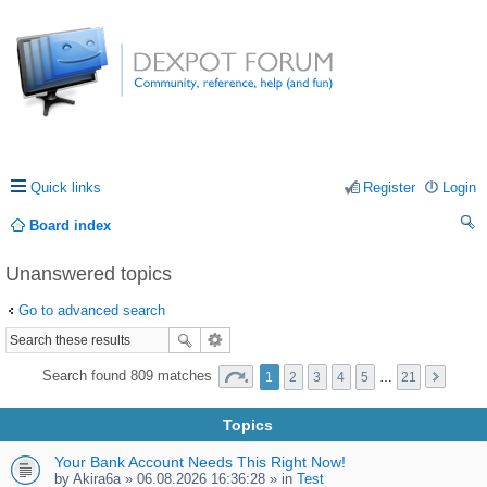
Quick links
Register
Login
Board index
ea
Unanswered topics
rc
Go to advanced search
h
Search found 809 matches
1
2
3
4
5
…
21
Topics
Your Bank Account Needs This Right Now!
by
Akira6a
» 06.08.2026 16:36:28 » in
Test