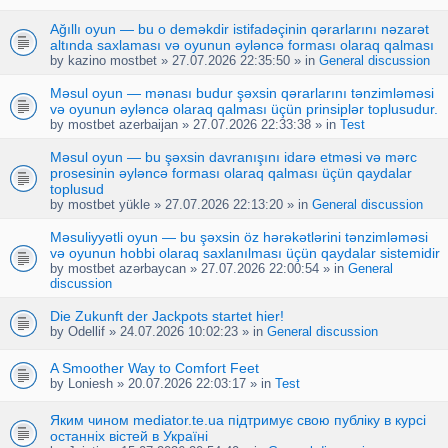
Ağıllı oyun — bu o deməkdir istifadəçinin qərarlarını nəzarət
altında saxlaması və oyunun əyləncə forması olaraq qalması
by
kazino mostbet
» 27.07.2026 22:35:50 » in
General discussion
Məsul oyun — mənası budur şəxsin qərarlarını tənzimləməsi
və oyunun əyləncə olaraq qalması üçün prinsiplər toplusudur.
by
mostbet azerbaijan
» 27.07.2026 22:33:38 » in
Test
Məsul oyun — bu şəxsin davranışını idarə etməsi və mərc
prosesinin əyləncə forması olaraq qalması üçün qaydalar
toplusud
by
mostbet yükle
» 27.07.2026 22:13:20 » in
General discussion
Məsuliyyətli oyun — bu şəxsin öz hərəkətlərini tənzimləməsi
və oyunun hobbi olaraq saxlanılması üçün qaydalar sistemidir
by
mostbet azərbaycan
» 27.07.2026 22:00:54 » in
General
discussion
Die Zukunft der Jackpots startet hier!
by
Odellif
» 24.07.2026 10:02:23 » in
General discussion
A Smoother Way to Comfort Feet
by
Loniesh
» 20.07.2026 22:03:17 » in
Test
Яким чином mediator.te.ua підтримує свою публіку в курсі
останніх вістей в Україні