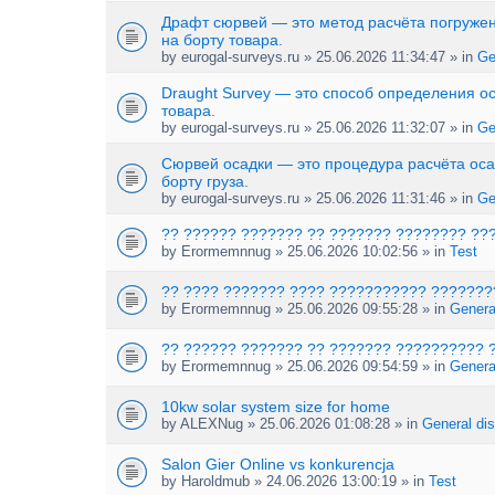
Драфт сюрвей — это метод расчёта погруже
на борту товара.
by
eurogal-surveys.ru
» 25.06.2026 11:34:47 » in
Ge
Draught Survey — это способ определения о
товара.
by
eurogal-surveys.ru
» 25.06.2026 11:32:07 » in
Ge
Сюрвей осадки — это процедура расчёта оса
борту груза.
by
eurogal-surveys.ru
» 25.06.2026 11:31:46 » in
Ge
?? ?????? ??????? ?? ??????? ???????? ??
by
Erormemnnug
» 25.06.2026 10:02:56 » in
Test
?? ???? ??????? ???? ??????????? ???????
by
Erormemnnug
» 25.06.2026 09:55:28 » in
Genera
?? ?????? ??????? ?? ??????? ?????????? 
by
Erormemnnug
» 25.06.2026 09:54:59 » in
Genera
10kw solar system size for home
by
ALEXNug
» 25.06.2026 01:08:28 » in
General di
Salon Gier Online vs konkurencja
by
Haroldmub
» 24.06.2026 13:00:19 » in
Test