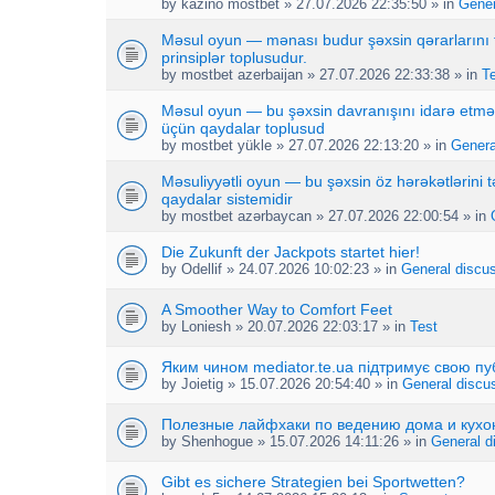
by
kazino mostbet
» 27.07.2026 22:35:50 » in
Gener
Məsul oyun — mənası budur şəxsin qərarlarını
prinsiplər toplusudur.
by
mostbet azerbaijan
» 27.07.2026 22:33:38 » in
T
Məsul oyun — bu şəxsin davranışını idarə etmə
üçün qaydalar toplusud
by
mostbet yükle
» 27.07.2026 22:13:20 » in
Genera
Məsuliyyətli oyun — bu şəxsin öz hərəkətlərini
qaydalar sistemidir
by
mostbet azərbaycan
» 27.07.2026 22:00:54 » in
Die Zukunft der Jackpots startet hier!
by
Odellif
» 24.07.2026 10:02:23 » in
General discu
A Smoother Way to Comfort Feet
by
Loniesh
» 20.07.2026 22:03:17 » in
Test
Яким чином mediator.te.ua підтримує свою публі
by
Joietig
» 15.07.2026 20:54:40 » in
General discu
Полезные лайфхаки по ведению дома и кухон
by
Shenhogue
» 15.07.2026 14:11:26 » in
General d
Gibt es sichere Strategien bei Sportwetten?