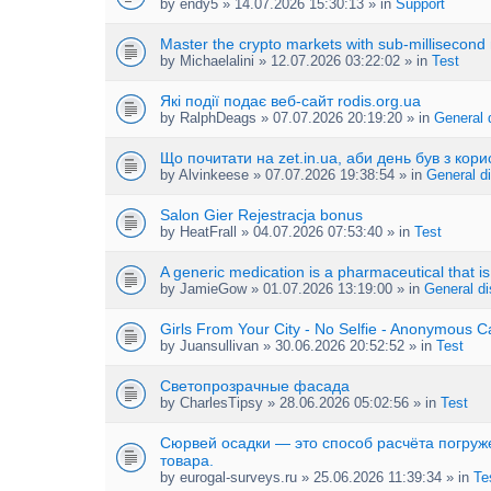
by
endy5
» 14.07.2026 15:30:13 » in
Support
Master the crypto markets with sub-millisecond
by
Michaelalini
» 12.07.2026 03:22:02 » in
Test
Які події подає веб-сайт rodis.org.ua
by
RalphDeags
» 07.07.2026 20:19:20 » in
General 
Що почитати на zet.in.ua, аби день був з кор
by
Alvinkeese
» 07.07.2026 19:38:54 » in
General d
Salon Gier Rejestracja bonus
by
HeatFrall
» 04.07.2026 07:53:40 » in
Test
A generic medication is a pharmaceutical that 
by
JamieGow
» 01.07.2026 13:19:00 » in
General d
Girls From Your City - No Selfie - Anonymous C
by
Juansullivan
» 30.06.2026 20:52:52 » in
Test
Светопрозрачные фасада
by
CharlesTipsy
» 28.06.2026 05:02:56 » in
Test
Сюрвей осадки — это способ расчёта погруж
товара.
by
eurogal-surveys.ru
» 25.06.2026 11:39:34 » in
Te