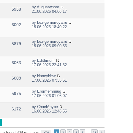
t
h
p
e
e
e
by
Augustwhoto
o
w
5958
s
V
l
21.06.2026 04:06:17
s
t
t
i
a
t
h
p
e
t
e
by
bez-gemorroya.ru
o
w
e
6002
V
l
18.06.2026 18:40:22
s
t
s
i
a
t
h
t
e
t
e
p
w
e
by
bez-gemorroya.ru
l
o
5879
t
s
V
18.06.2026 09:00:56
a
s
h
t
i
t
t
e
p
e
e
l
o
w
s
by
Edithmum
a
s
6063
t
V
t
17.06.2026 22:41:32
t
t
h
i
p
e
e
e
o
s
by
NancyNew
l
w
s
6008
V
t
17.06.2026 07:35:51
a
t
t
i
p
t
h
e
o
e
e
by
Erormemnnug
w
s
5975
s
V
l
17.06.2026 01:06:07
t
t
t
i
a
h
p
e
t
e
by
ChaelAnype
o
w
e
6172
V
l
16.06.2026 12:48:55
s
t
s
i
a
t
h
t
e
t
e
p
w
e
l
o
t
s
a
s
h
rch found 808 matches
t
1
2
3
4
5
…
21