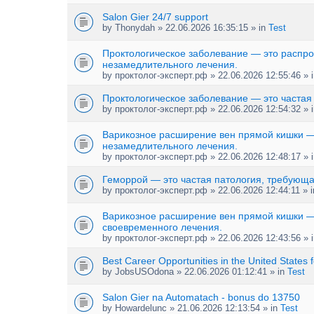
Salon Gier 24/7 support
by
Thonydah
» 22.06.2026 16:35:15 » in
Test
Проктологическое заболевание — это распр
незамедлительного лечения.
by
проктолог-эксперт.рф
» 22.06.2026 12:55:46 » 
Проктологическое заболевание — это частая
by
проктолог-эксперт.рф
» 22.06.2026 12:54:32 » 
Варикозное расширение вен прямой кишки —
незамедлительного лечения.
by
проктолог-эксперт.рф
» 22.06.2026 12:48:17 » 
Геморрой — это частая патология, требующа
by
проктолог-эксперт.рф
» 22.06.2026 12:44:11 » 
Варикозное расширение вен прямой кишки —
своевременного лечения.
by
проктолог-эксперт.рф
» 22.06.2026 12:43:56 » 
Best Career Opportunities in the United States 
by
JobsUSOdona
» 22.06.2026 01:12:41 » in
Test
Salon Gier na Automatach - bonus do 13750
by
Howardelunc
» 21.06.2026 12:13:54 » in
Test