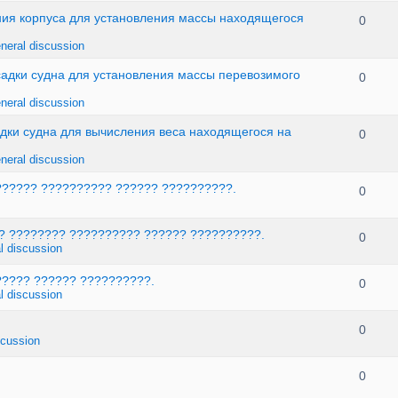
ния корпуса для установления массы находящегося
0
neral discussion
садки судна для установления массы перевозимого
0
neral discussion
дки судна для вычисления веса находящегося на
0
neral discussion
?????? ?????????? ?????? ??????????.
0
? ???????? ?????????? ?????? ??????????.
0
l discussion
????? ?????? ??????????.
0
l discussion
0
scussion
0