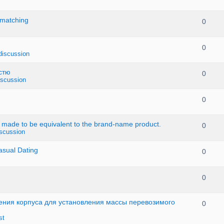
 matching
0
0
discussion
истю
0
iscussion
0
is made to be equivalent to the brand-name product.
0
iscussion
asual Dating
0
0
ения корпуса для установления массы перевозимого
0
st