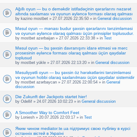
Ağıllı oyun — bu o deməkdir istifadəçinin qərarlarını nəzarət
altında saxlaması və oyunun əyləncə forması olaraq qalması
by
kazino mostbet
» 27.07.2026 22:35:50 » in
General discussion
Məsul oyun — mənası budur şəxsin qərarlarını tənzimləməsi
və oyunun əyləncə olaraq qalması üçün prinsiplər toplusudur.
by
mostbet azerbaijan
» 27.07.2026 22:33:38 » in
Test
Məsul oyun — bu şəxsin davranışını idarə etməsi və mərc
prosesinin əyləncə forması olaraq qalması üçün qaydalar
toplusud
by
mostbet yükle
» 27.07.2026 22:13:20 » in
General discussion
Məsuliyyətli oyun — bu şəxsin öz hərəkətlərini tənzimləməsi
və oyunun hobbi olaraq saxlanılması üçün qaydalar sistemidir
by
mostbet azərbaycan
» 27.07.2026 22:00:54 » in
General
discussion
Die Zukunft der Jackpots startet hier!
by
Odellif
» 24.07.2026 10:02:23 » in
General discussion
A Smoother Way to Comfort Feet
by
Loniesh
» 20.07.2026 22:03:17 » in
Test
Яким чином mediator.te.ua підтримує свою публіку в курсі
останніх вістей в Україні