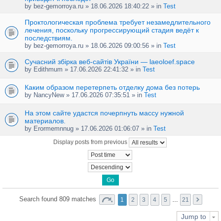
by
bez-gemorroya.ru
» 18.06.2026 18:40:22 » in
Test
Проктологическая проблема требует незамедлительного
лечения, поскольку прогрессирующий стадия ведёт к
последствиям.
by
bez-gemorroya.ru
» 18.06.2026 09:00:56 » in
Test
Сучасний збірка веб-сайтів України — laeoloef.space
by
Edithmum
» 17.06.2026 22:41:32 » in
Test
Каким образом перетерпеть отделку дома без потерь
by
NancyNew
» 17.06.2026 07:35:51 » in
Test
На этом сайте удастся почерпнуть массу нужной
материалов.
by
Erormemnnug
» 17.06.2026 01:06:07 » in
Test
Display posts from previous
Search found 809 matches
1
2
3
4
5
…
21
Jump to