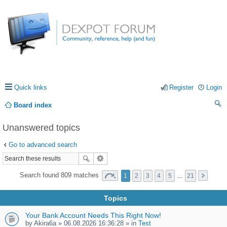
Quick links
Register
Login
Board index
ea
Unanswered topics
rc
Go to advanced search
h
Search found 809 matches
1
2
3
4
5
…
21
Topics
Your Bank Account Needs This Right Now!
by
Akira6a
» 06.08.2026 16:36:28 » in
Test