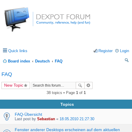
Quick links
Register
Login
Board index
Deutsch
FAQ
ea
FAQ
rc
New Topic
h
38 topics • Page
1
of
1
Topics
FAQ-Übersicht
Last post by
Sebastian
«
18.05.2010 21:27:30
Fenster anderer Desktops erscheinen auf dem aktuellen