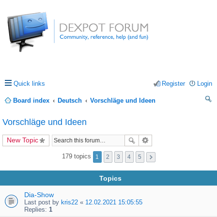
Quick links
Register
Login
Board index
Deutsch
Vorschläge und Ideen
ea
Vorschläge und Ideen
rc
New Topic
h
179 topics
1
2
3
4
5
Topics
Dia-Show
Last post by
kris22
«
12.02.2021 15:05:55
Replies:
1