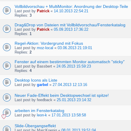
Vollbildvorschau + MultiMonitor: Anordnung der Desktop-Teile
Last post by
Patrick
«
14.10.2013 22:54:21
Replies:
3
Drag&Drop von Dateien mit Vollbildvorschau/Fensterkatalog
Last post by
Patrick
«
05.09.2013 17:36:22
Replies:
1
Regel-Aktion: Vordergrund mit Fokus
Last post by
moz-local
«
03.06.2013 21:19:01
Replies:
2
Fenster auf einem bestimmten Monitor automatisch "sticky"
Last post by
Bassbert
«
24.05.2013 15:59:23
Replies:
4
Desktop Icons als Liste
Last post by
garbel
«
27.04.2013 12:13:16
Neuer Fade-Effekt beim Desktopwechsel ist spitze!
Last post by
feedback
«
25.01.2013 23:14:32
arbeiten im Fensterkatalog
Last post by
leon-k
«
17.01.2013 13:58:58
Slide-Übergangseffekt
Last post by
MarcKoenig
«
08.01.2013 19:51:04