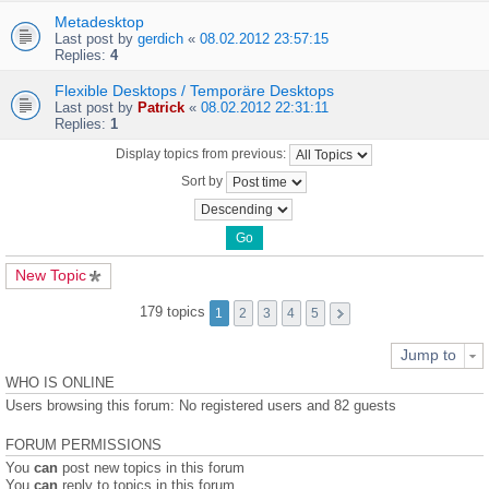
Metadesktop
Last post by
gerdich
«
08.02.2012 23:57:15
Replies:
4
Flexible Desktops / Temporäre Desktops
Last post by
Patrick
«
08.02.2012 22:31:11
Replies:
1
Display topics from previous:
Sort by
New Topic
179 topics
1
2
3
4
5
Jump to
WHO IS ONLINE
Users browsing this forum: No registered users and 82 guests
FORUM PERMISSIONS
You
can
post new topics in this forum
You
can
reply to topics in this forum