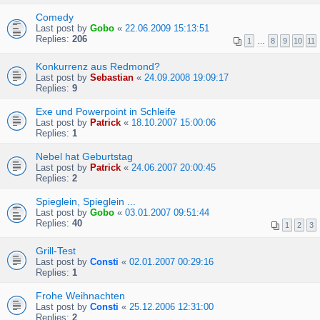
Comedy
Last post by
Gobo
«
22.06.2009 15:13:51
Replies:
206
1
…
8
9
10
11
Konkurrenz aus Redmond?
Last post by
Sebastian
«
24.09.2008 19:09:17
Replies:
9
Exe und Powerpoint in Schleife
Last post by
Patrick
«
18.10.2007 15:00:06
Replies:
1
Nebel hat Geburtstag
Last post by
Patrick
«
24.06.2007 20:00:45
Replies:
2
Spieglein, Spieglein ...
Last post by
Gobo
«
03.01.2007 09:51:44
Replies:
40
1
2
3
Grill-Test
Last post by
Consti
«
02.01.2007 00:29:16
Replies:
1
Frohe Weihnachten
Last post by
Consti
«
25.12.2006 12:31:00
Replies:
2