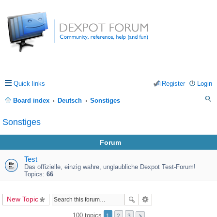
Quick links
Register
Login
Board index
Deutsch
Sonstiges
ea
Sonstiges
rc
Forum
h
Test
Das offizielle, einzig wahre, unglaubliche Dexpot Test-Forum!
Topics:
66
New Topic
100 topics
1
2
3