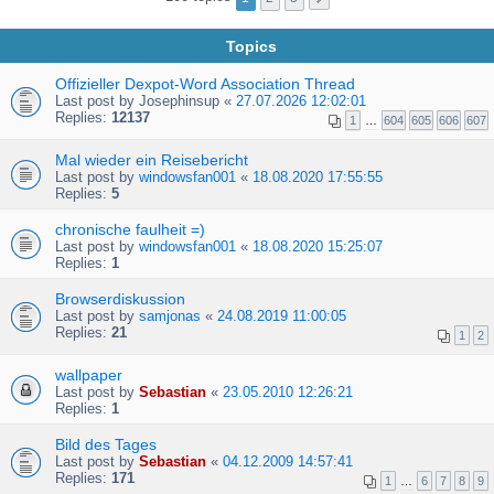
Topics
Offizieller Dexpot-Word Association Thread
Last post by
Josephinsup
«
27.07.2026 12:02:01
Replies:
12137
1
…
604
605
606
607
Mal wieder ein Reisebericht
Last post by
windowsfan001
«
18.08.2020 17:55:55
Replies:
5
chronische faulheit =)
Last post by
windowsfan001
«
18.08.2020 15:25:07
Replies:
1
Browserdiskussion
Last post by
samjonas
«
24.08.2019 11:00:05
Replies:
21
1
2
wallpaper
Last post by
Sebastian
«
23.05.2010 12:26:21
Replies:
1
Bild des Tages
Last post by
Sebastian
«
04.12.2009 14:57:41
Replies:
171
1
…
6
7
8
9